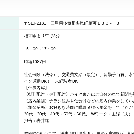
〒519-2181 三重県多気郡多気町相可１３６４−３
相可駅より車で3分
15：00～17：00
時給1087円
社会保険（法令）、交通費支給（規定）、皆勤手当有、永
イク通勤OK！ 未経験者OK！
【仕事内容】
〈朝刊配達・夕刊配達〉バイクまたはご自分の車で新聞を
〈店内業務〉チラシ組みや仕分けなどの店内作業をしてい
〈集金業務〉お好きな時間に購読者様へ集金をしていただ
20代・30代・40代・50代・60代、 Wワーク・主婦
担当：岩井迄
未経験OK シニア活躍中 福利厚生あり 主婦・主夫歓迎 各