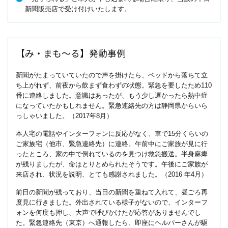
新聞販売店で受け付けいたします。
【み・まも～る】発動事例
新聞がたまっていていたので声を掛けたら、ベッドから落ちて立
ち上がれず、前夜から飲まず食わずの状態。緊急を要したため110
番に連絡しました。意識はあったが、もう少し遅かったら熱中症
になっていたかもしれません。緊急連絡先の方は静岡県からいら
っしゃいました。（2017年8月）
本人宅の電話やインターフォンに反応がなく、車で15分くらいの
ご家族宅（他市、緊急連絡先）に連絡。午前中にご家族が見に行
ったところ、家の中で倒れているのを見つけ救急搬送。半身麻痺
が残りましたが、命はとりとめられたそうです。午後にご家族が
来店され、状況を説明、とても感謝されました。（2016 年4月）
前日の新聞が残っており、当日の新聞を重ねて入れて、昼ごろ再
度見に行きました。外出されている様子がないので、インターフ
ォンを何度も押し、大声で呼びかけたが応答がありませんでし
た。緊急連絡先（東京）へ通報したら、即座にヘルパーさんが駆