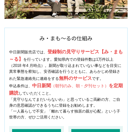
み・まも～るの仕組み
登録制の見守りサービス【み・まも
中日新聞販売店では、
～る】
を行っています。愛知県内での登録件数は1万件以上
（2018 年4 月時点）。新聞が取り込まれていない事などを目安に
異常事態を察知し、安否確認を行うとともに、あらかじめ登録さ
無料のサービス
れた緊急連絡先に連絡をする
です。
中日新聞
を定期
（朝刊のみ、朝・夕刊セット）
申込条件は、
購読
していただくこと。
「見守りなんてまだいらないわ」と思っているご高齢の方、ご自
身の意思確認ができるうちに登録をお勧めします。
「一人暮らしで不安」「離れて暮らす独居の親が心配」という子
世帯の方、ぜひご活用ください。