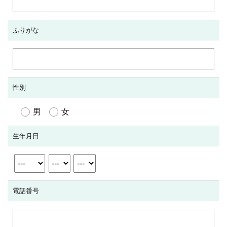
ふりがな
性別
男
女
生年月日
電話番号