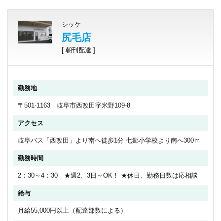
シッケ
尻毛店
[ 朝刊配達 ]
勤務地
〒501-1163 岐阜市西改田字米野109-8
アクセス
岐阜バス「西改田」より南へ徒歩1分 七郷小学校より南へ300ｍ
勤務時間
2：30～4：30 ★週2、3日～OK！ ★休日、勤務日数は応相談
給与
月給55,000円以上（配達部数による）