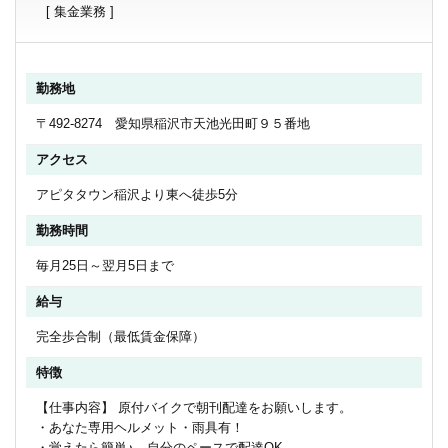
[ 集金業務 ]
勤務地
〒492-8274 愛知県稲沢市天池光田町９５番地
アクセス
アピタタウン稲沢より東へ徒歩5分
勤務時間
毎月25日～翌月5日まで
給与
完全歩合制（最低賃金保障）
特徴
【仕事内容】 原付バイクで朝刊配達をお願いします。
・あなた専用ヘルメット・雨具有！
・覚えたら簡単♪ 自分のペースで配達OK