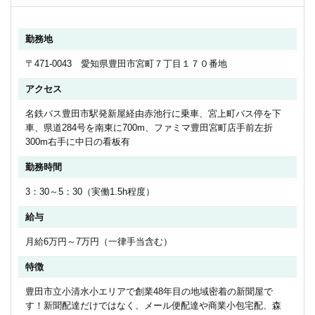
勤務地
〒471-0043 愛知県豊田市宮町７丁目１７０番地
アクセス
名鉄バス豊田市駅発新屋経由赤池行に乗車、宮上町バス停を下
車、県道284号を南東に700m、ファミマ豊田宮町店手前左折
300m右手に中日の看板有
勤務時間
3：30～5：30（実働1.5h程度）
給与
月給6万円～7万円（一律手当含む）
特徴
豊田市立小清水小エリアで創業48年目の地域密着の新聞屋で
す！新聞配達だけではなく、メール便配達や商業小包宅配、森