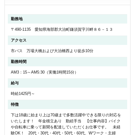
勤務地
〒490-1135 愛知県海部郡大治町鎌須賀字川畔８６－１３
アクセス
市バス 万場大橋および大治橋西より徒歩10分
勤務時間
AM3：15～AM5:30（実働1時間15分）
給与
時給1425円～
特徴
下は18歳に始まり上は70歳まで多数活躍中できる限りの対応を
いたします！ 年金積立あり 勤続手当 【仕事内容】バイク
や自転車に乗って新聞を配達していただくお仕事です。 未経
験OK！ 20代・30代・40代・50代・60代、Wワーク・主婦