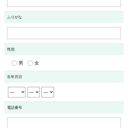
ふりがな
性別
男
女
生年月日
電話番号