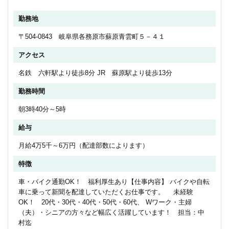
勤務地
〒504-0843 岐阜県各務原市蘇原青雲町５－４１
アクセス
名鉄 六軒駅より徒歩8分 JR 蘇原駅より徒歩13分
勤務時間
朝3時40分～5時
給与
月給4万5千～6万円（配達部数によります）
特徴
車・バイク通勤OK！ 福利厚生あり【仕事内容】 バイクや自転
車に乗って新聞を配達していただくお仕事です。 未経験
OK！ 20代・30代・40代・50代・60代、 Wワーク・主婦
（夫）・シニアの方々など幅広く活躍しています！ 担当：中
村迄