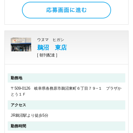
ウヌマ ヒガシ
鵜沼 東店
[ 朝刊配達 ]
勤務地
〒509-0126 岐阜県各務原市鵜沼東町６丁目７９−１ プラザか
とう１Ｆ
アクセス
JR鵜沼駅より徒歩5分
勤務時間