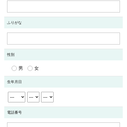
ふりがな
性別
男
女
生年月日
電話番号