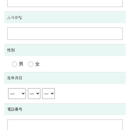
ふりがな
性別
男
女
生年月日
電話番号