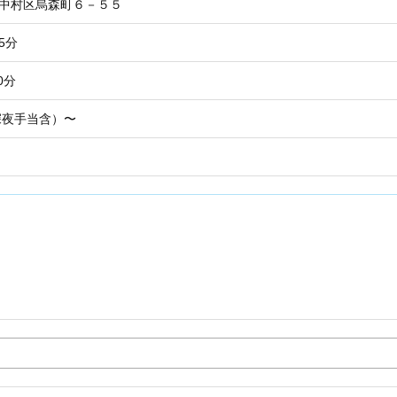
市中村区烏森町６－５５
5分
0分
深夜手当含）〜