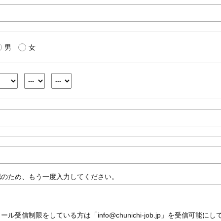
男
女
認のため、もう一度入力してください。
ール受信制限をしている方は「info@chunichi-job.jp」を受信可能に