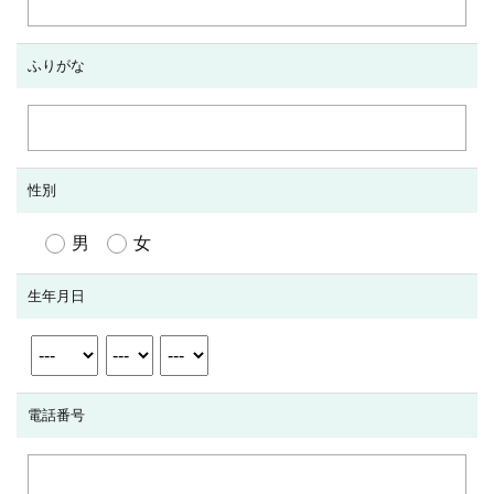
ふりがな
性別
男
女
生年月日
電話番号