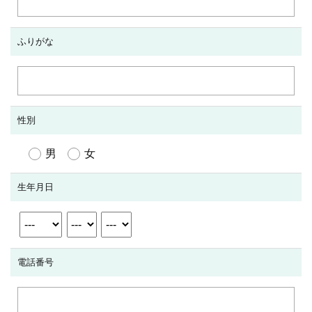
ふりがな
性別
男
女
生年月日
電話番号