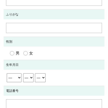
ふりがな
性別
男
女
生年月日
電話番号