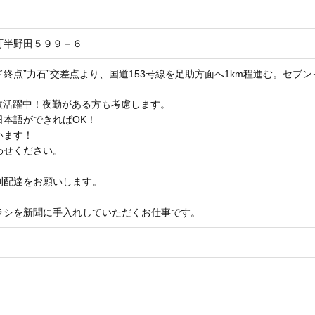
町半野田５９９－６
終点”力石”交差点より、国道153号線を足助方面へ1km程進む。セブ
数活躍中！夜勤がある方も考慮します。
日本語ができればOK！
います！
わせください。
刊配達をお願いします。
ラシを新聞に手入れしていただくお仕事です。