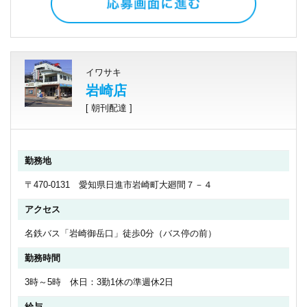
イワサキ
岩崎店
[ 朝刊配達 ]
勤務地
〒470-0131 愛知県日進市岩崎町大廻間７－４
アクセス
名鉄バス「岩崎御岳口」徒歩0分（バス停の前）
勤務時間
3時～5時 休日：3勤1休の準週休2日
給与