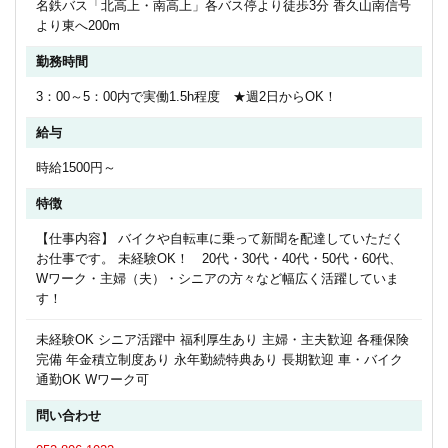
名鉄バス「北高上・南高上」各バス停より徒歩3分 香久山南信号
より東へ200m
勤務時間
3：00～5：00内で実働1.5h程度 ★週2日からOK！
給与
時給1500円～
特徴
【仕事内容】 バイクや自転車に乗って新聞を配達していただく
お仕事です。 未経験OK！ 20代・30代・40代・50代・60代、
Wワーク・主婦（夫）・シニアの方々など幅広く活躍していま
す！
未経験OK シニア活躍中 福利厚生あり 主婦・主夫歓迎 各種保険
完備 年金積立制度あり 永年勤続特典あり 長期歓迎 車・バイク
通勤OK Wワーク可
問い合わせ