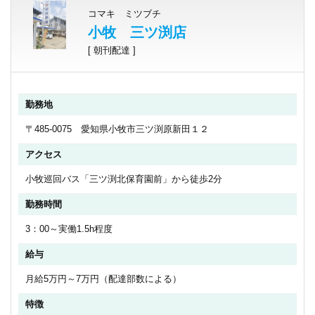
コマキ ミツブチ
小牧 三ツ渕店
[ 朝刊配達 ]
勤務地
〒485-0075 愛知県小牧市三ツ渕原新田１２
アクセス
小牧巡回バス「三ツ渕北保育園前」から徒歩2分
勤務時間
3：00～実働1.5h程度
給与
月給5万円～7万円（配達部数による）
特徴