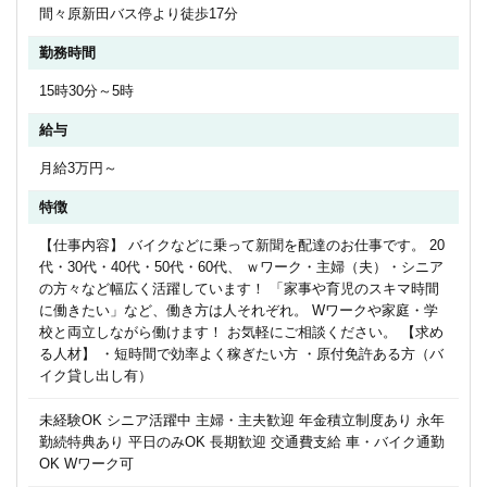
間々原新田バス停より徒歩17分
勤務時間
15時30分～5時
給与
月給3万円～
特徴
【仕事内容】 バイクなどに乗って新聞を配達のお仕事です。 20
代・30代・40代・50代・60代、 ｗワーク・主婦（夫）・シニア
の方々など幅広く活躍しています！ 「家事や育児のスキマ時間
に働きたい」など、働き方は人それぞれ。 Wワークや家庭・学
校と両立しながら働けます！ お気軽にご相談ください。 【求め
る人材】 ・短時間で効率よく稼ぎたい方 ・原付免許ある方（バ
イク貸し出し有）
未経験OK シニア活躍中 主婦・主夫歓迎 年金積立制度あり 永年
勤続特典あり 平日のみOK 長期歓迎 交通費支給 車・バイク通勤
OK Wワーク可