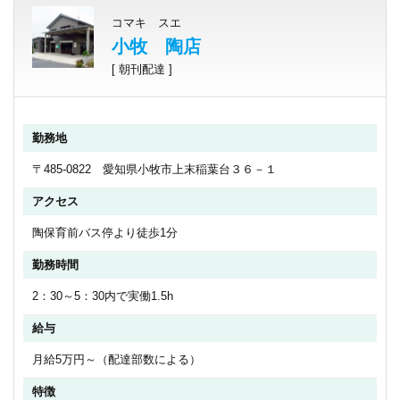
コマキ スエ
小牧 陶店
[ 朝刊配達 ]
勤務地
〒485-0822 愛知県小牧市上末稲葉台３６－１
アクセス
陶保育前バス停より徒歩1分
勤務時間
2：30～5：30内で実働1.5h
給与
月給5万円～（配達部数による）
特徴