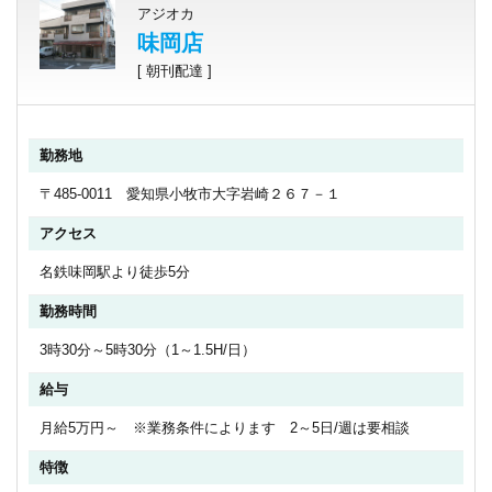
アジオカ
味岡店
[ 朝刊配達 ]
勤務地
〒485-0011 愛知県小牧市大字岩崎２６７－１
アクセス
名鉄味岡駅より徒歩5分
勤務時間
3時30分～5時30分（1～1.5H/日）
給与
月給5万円～ ※業務条件によります 2～5日/週は要相談
特徴