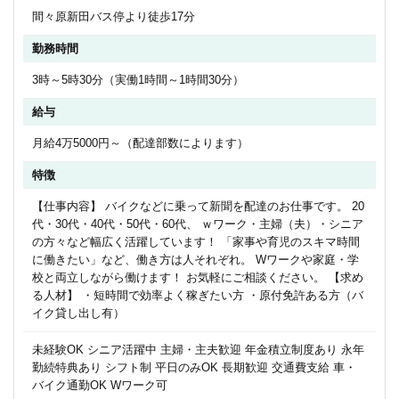
間々原新田バス停より徒歩17分
勤務時間
3時～5時30分（実働1時間～1時間30分）
給与
月給4万5000円～（配達部数によります）
特徴
【仕事内容】 バイクなどに乗って新聞を配達のお仕事です。 20
代・30代・40代・50代・60代、 ｗワーク・主婦（夫）・シニア
の方々など幅広く活躍しています！ 「家事や育児のスキマ時間
に働きたい」など、働き方は人それぞれ。 Wワークや家庭・学
校と両立しながら働けます！ お気軽にご相談ください。 【求め
る人材】 ・短時間で効率よく稼ぎたい方 ・原付免許ある方（バ
イク貸し出し有）
未経験OK シニア活躍中 主婦・主夫歓迎 年金積立制度あり 永年
勤続特典あり シフト制 平日のみOK 長期歓迎 交通費支給 車・
バイク通勤OK Wワーク可