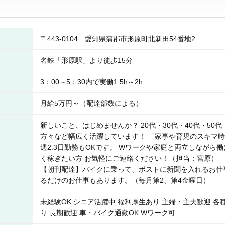
〒443-0104 愛知県蒲郡市形原町北新田54番地2
名鉄「形原駅」より徒歩15分
3：00～5：30内で実働1.5h～2h
月給5万円～（配達部数による）
新しいこと、はじめませんか？ 20代・30代・40代・50
方々など幅広く活躍しています！ 「家事や育児のスキマ
週2.3日勤務もOKです。 Wワークや家庭と両立しながら
く稼ぎたい方 お気軽にご連絡ください！（担当：宮原）
【朝刊配達】バイクに乗って、ポストに新聞を入れるお仕
るだけのお仕事もあります。（毎月第2、第4金曜日）
未経験OK シニア活躍中 福利厚生あり 主婦・主夫歓迎 各
り 長期歓迎 車・バイク通勤OK Wワーク可