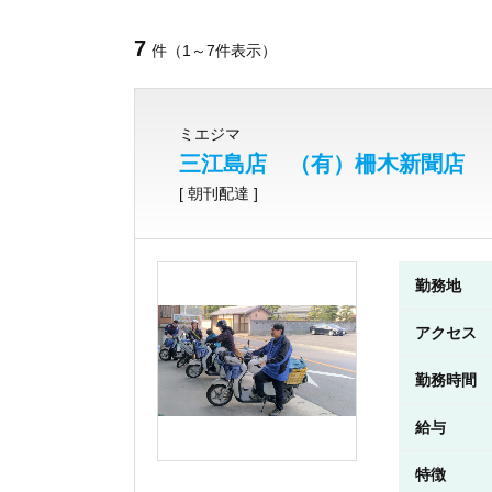
7
件（1～7件表示）
ミエジマ
三江島店 （有）柵木新聞店
[ 朝刊配達 ]
勤務地
アクセス
勤務時間
給与
特徴