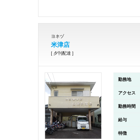
ヨネヅ
米津店
[ 夕刊配達 ]
勤務地
アクセス
勤務時間
給与
特徴