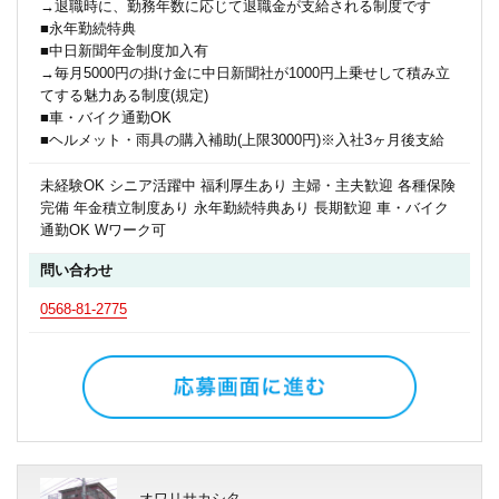
→退職時に、勤務年数に応じて退職金が支給される制度です
■永年勤続特典
■中日新聞年金制度加入有
→毎月5000円の掛け金に中日新聞社が1000円上乗せして積み立
てする魅力ある制度(規定)
■車・バイク通勤OK
■ヘルメット・雨具の購入補助(上限3000円)※入社3ヶ月後支給
未経験OK シニア活躍中 福利厚生あり 主婦・主夫歓迎 各種保険
完備 年金積立制度あり 永年勤続特典あり 長期歓迎 車・バイク
通勤OK Wワーク可
問い合わせ
0568-81-2775
オワリサカシタ