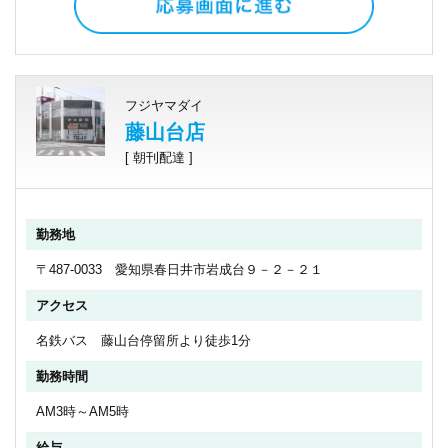
フジヤマダイ
藤山台店
[ 朝刊配達 ]
勤務地
〒487-0033 愛知県春日井市岩成台９－２－２１
アクセス
名鉄バス 藤山台停留所より徒歩1分
勤務時間
AM3時～AM5時
給与