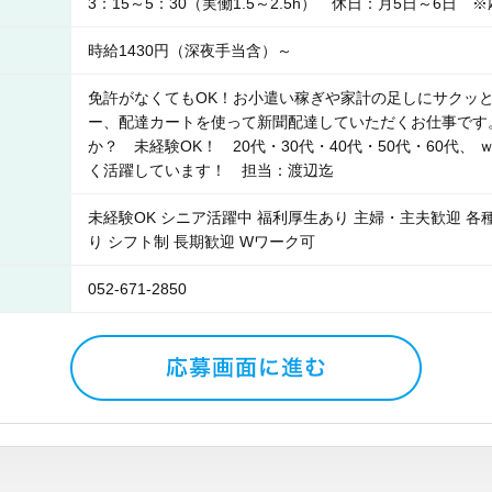
3：15～5：30（実働1.5～2.5h） 休日：月5日～6日 
時給1430円（深夜手当含）～
免許がなくてもOK！お小遣い稼ぎや家計の足しにサクッ
ー、配達カートを使って新聞配達していただくお仕事です
か？ 未経験OK！ 20代・30代・40代・50代・60代
く活躍しています！ 担当：渡辺迄
未経験OK シニア活躍中 福利厚生あり 主婦・主夫歓迎 各
り シフト制 長期歓迎 Wワーク可
052-671-2850