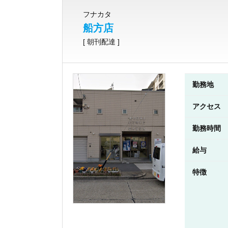
フナカタ
船方店
[ 朝刊配達 ]
勤務地
アクセス
勤務時間
給与
特徴