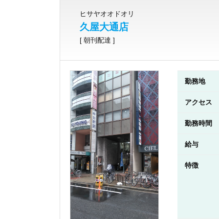
ヒサヤオオドオリ
久屋大通店
[ 朝刊配達 ]
勤務地
アクセス
勤務時間
給与
特徴