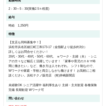
勤務時間
2：30～5：30(実働2.5ｈ程度)
給与
時給 1,250円
特徴
【支店も同時募集中！】
浜松市浜名区細江町三和173-17（金指駅より徒歩約3分）
詳しくはお問合せください！
20代・30代・40代・50代・60代、 ｗワーク・主婦（夫）・シニ
アの方々など幅広く活躍しています！ 「家事や育児のスキマ時
間に働きたい」など、働き方は人それぞれ。 シフト制なので、
Wワークや家庭・学校と両立しながら働けます！ お気軽にご相
談ください。浜松テクノ販売店 (有)井嶋新聞店
未経験OK シニア活躍中 福利厚生あり 主婦・主夫歓迎 各種保険
完備 長期歓迎 Wワーク可
問い合わせ