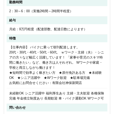
勤務時間
2：30～6：00（実働2時間～2時間半程度）
給与
月給：9万円程度（配達部数、配達日数によります）
特徴
【仕事内容】 バイクに乗って朝刊配達します。
20代・30代・40代・50代・60代、 ｗワーク・主婦（夫）・シニ
アの方々など幅広く活躍しています！ 「家事や育児のスキマ時
間に働きたい」など、働き方は人それぞれ。 Wワークや家庭・
学校と両立しながら働けます！
★短時間で効率よく稼ぎたい方 ★原付免許ある方 ★未経験
OK ★シニア活躍中 ★Wワーク歓迎 ★駐車場完備
お気軽にお問合せください：有限会社神保新聞店
未経験OK シニア活躍中 福利厚生あり 主婦・主夫歓迎 各種保険
完備 年金積立制度あり 長期歓迎 車・バイク通勤OK Wワーク可
問い合わせ