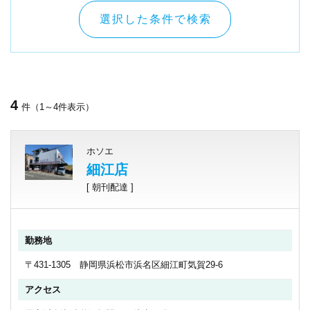
選択した条件で検索
4
件（1～4件表示）
ホソエ
細江店
[ 朝刊配達 ]
勤務地
〒431-1305 静岡県浜松市浜名区細江町気賀29-6
アクセス