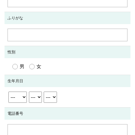
ふりがな
性別
男
女
生年月日
電話番号