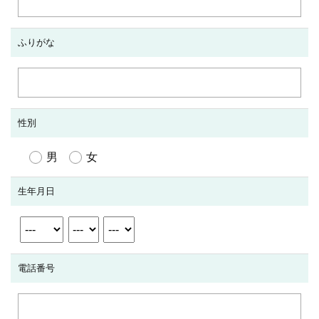
ふりがな
性別
男
女
生年月日
電話番号