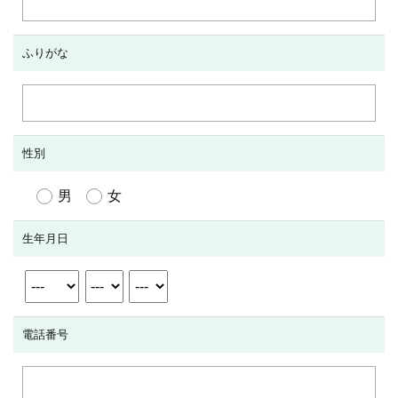
ふりがな
性別
男
女
生年月日
電話番号