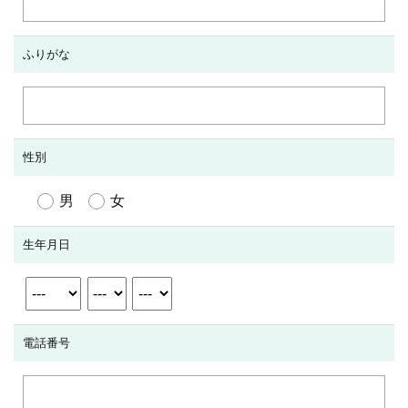
ふりがな
性別
男
女
生年月日
電話番号