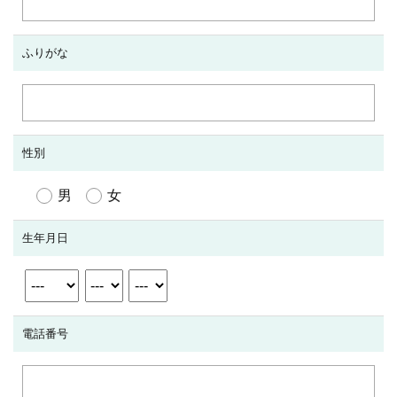
ふりがな
性別
男
女
生年月日
電話番号