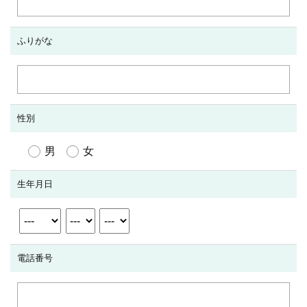
ふりがな
性別
男
女
生年月日
電話番号