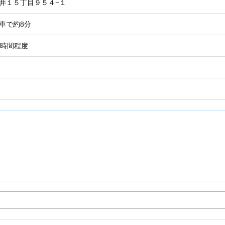
芝井１５丁目９５４−１
車で約8分
働1時間程度