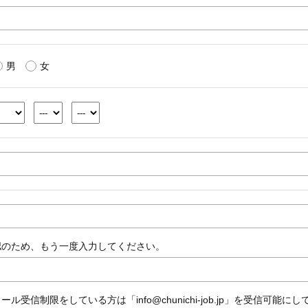
男
女
認のため、もう一度入力してください。
ール受信制限をしている方は「info@chunichi-job.jp」を受信可能に