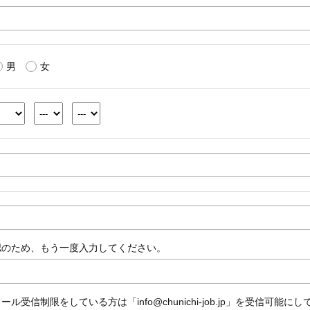
男
女
認のため、もう一度入力してください。
ール受信制限をしている方は「info@chunichi-job.jp」を受信可能に