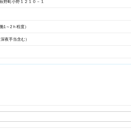
郡辰野町小野１２１０－１
（実働1～2ｈ程度）
（深夜手当含む）