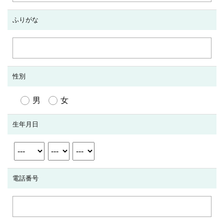
ふりがな
性別
男
女
生年月日
電話番号