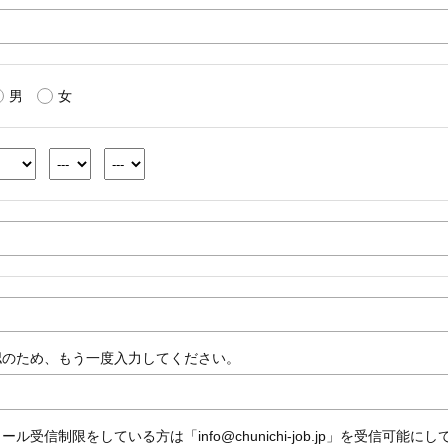
男
女
認のため、もう一度入力してください。
ール受信制限をしている方は「info@chunichi-job.jp」を受信可能に