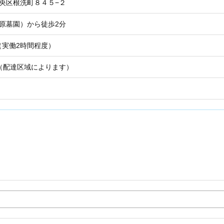
中央区根洗町８４５−２
原墓園）から徒歩2分
0（実働2時間程度）
（配達区域によります）