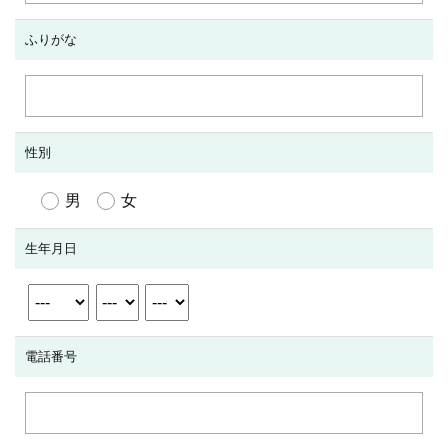
ふりがな
性別
男
女
生年月日
電話番号