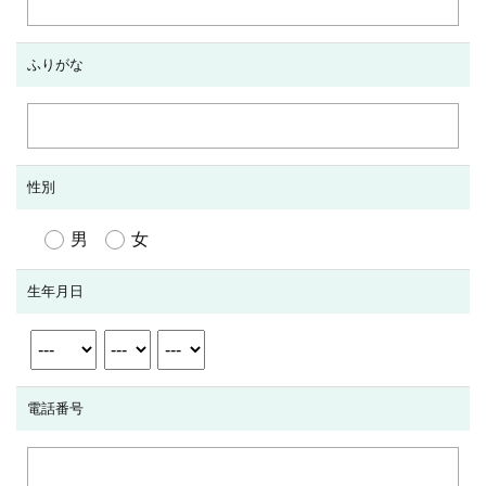
ふりがな
性別
男
女
生年月日
電話番号