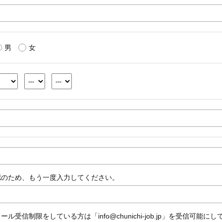
男
女
認のため、もう一度入力してください。
ール受信制限をしている方は「info@chunichi-job.jp」を受信可能に