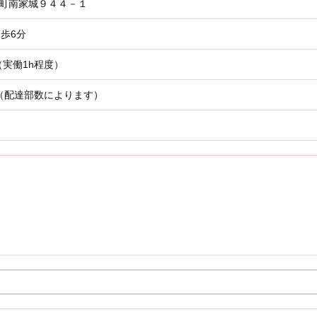
山町南家城９４４－１
歩6分
0（実働1h程度）
（配達部数によります）