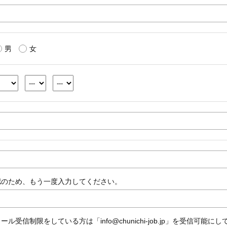
男
女
認のため、もう一度入力してください。
ール受信制限をしている方は「info@chunichi-job.jp」を受信可能に