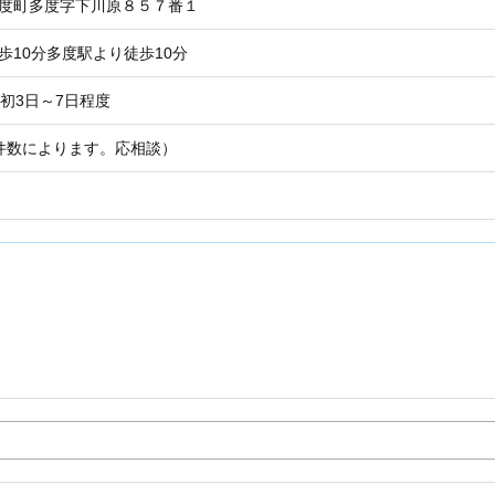
多度町多度字下川原８５７番１
歩10分多度駅より徒歩10分
初3日～7日程度
件数によります。応相談）