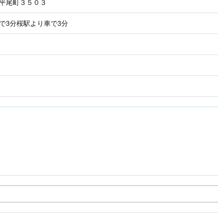
市平尾町３５０３
で3分桜駅より車で3分