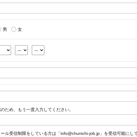
男
女
認のため、もう一度入力してください。
ール受信制限をしている方は「info@chunichi-job.jp」を受信可能に