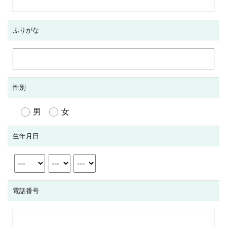
ふりがな
性別
男
女
生年月日
電話番号