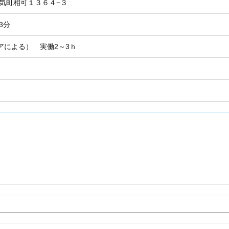
多気町相可１３６４−３
3分
アによる） 実働2～3ｈ