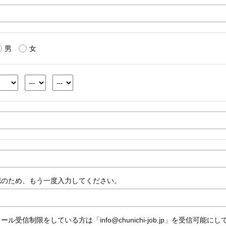
男
女
認のため、もう一度入力してください。
ール受信制限をしている方は「info@chunichi-job.jp」を受信可能に