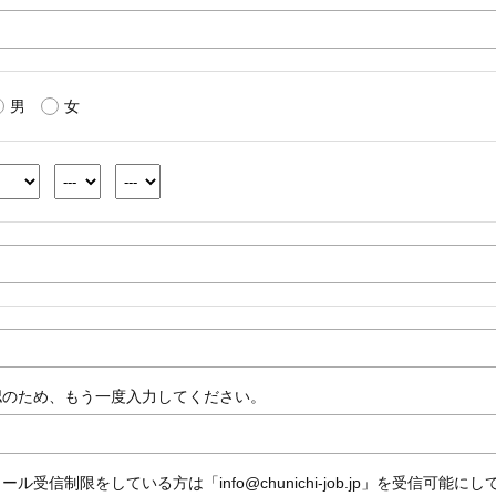
男
女
認のため、もう一度入力してください。
ール受信制限をしている方は「info@chunichi-job.jp」を受信可能に